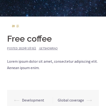
神示
Free coffee
POSTED
2015年3月9日
GETSHOWRAQ
Lorem ipsum dolor sit amet, consectetur adipiscing elit.
Aenean ipsum enim.
⟵
Development
Global coverage
⟶
投