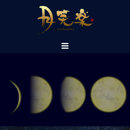
コ
ン
テ
ン
ツ
へ
ス
キ
ッ
プ