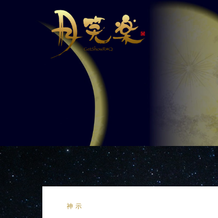
コ
ン
テ
ン
ツ
へ
ス
キ
ッ
プ
神示