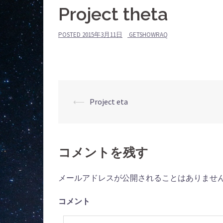
Project theta
POSTED
2015年3月11日
GETSHOWRAQ
⟵
Project eta
投
稿
コメントを残す
ナ
ビ
メールアドレスが公開されることはありませ
ゲ
コメント